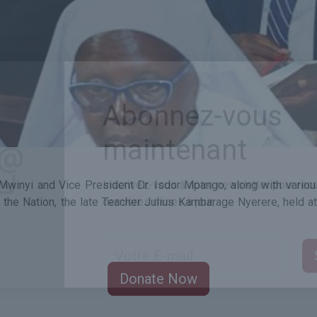
Abonnez-vous
maintenant
Mwinyi and Vice President Dr. Isdor Mpango, along with vario
the Nation, the late Teacher Julius Kambarage Nyerere, held at 
Inscrivez-vous à notre newsletter pour rece
dernières mises à jour.
Donate Now
Email Address