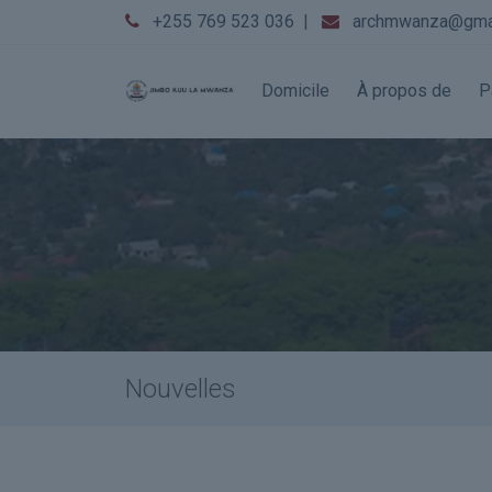
+255 769 523 036
|
archmwanza@gma
Domicile
À propos de
P
Nouvelles