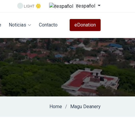
हespañol
LIGHT
e
Noticias
Contacto
eDonation
Home
Magu Deanery