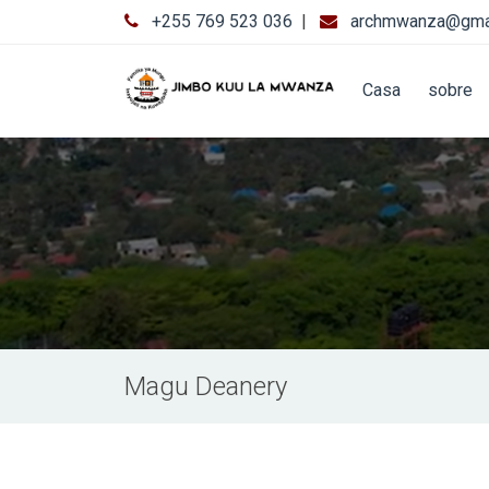
+255 769 523 036
|
archmwanza@gma
Casa
sobre
Magu Deanery