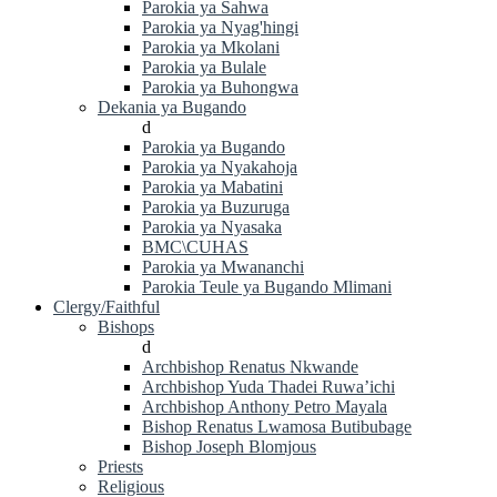
Parokia ya Sahwa
Parokia ya Nyag'hingi
Parokia ya Mkolani
Parokia ya Bulale
Parokia ya Buhongwa
Dekania ya Bugando
d
Parokia ya Bugando
Parokia ya Nyakahoja
Parokia ya Mabatini
Parokia ya Buzuruga
Parokia ya Nyasaka
BMC\CUHAS
Parokia ya Mwananchi
Parokia Teule ya Bugando Mlimani
Clergy/Faithful
Bishops
d
Archbishop Renatus Nkwande
Archbishop Yuda Thadei Ruwa’ichi
Archbishop Anthony Petro Mayala
Bishop Renatus Lwamosa Butibubage
Bishop Joseph Blomjous
Priests
Religious