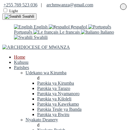
+255 769 523 036
|
archmwanza@gmail.com
Light
Swahili
English
हespañol
Português
Le français
Italiano
Swahili
Home
Kuhusu
Parishes
Udekano wa Kirumba
d
Parokia ya Kirumba
Parokia ya Tarazo
Parokia ya Nyamanoro
Parokia ya Kiloleli
Parokia ya Kawekamo
Parokia Teule ya Ibanda
Parokia ya Bwiru
Nyakato Deanery
d