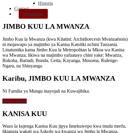
Historia
Contact
eDonation
JIMBO KUU LA MWANZA
Jimbo Kuu la Mwanza (kwa Kilatini: Archidioecesis Mvanzaënsis)
ni mojawapo ya majimbo ya Kanisa Katoliki nchini Tanzania.
Linatumika kama Jimbo Kuu la Metropolitan la Mkoa wa Kanisa
wa Mwanza, likiwa na majimbo yafuatayo chini yake: Mwanza,
Bukoba, Bariadi, Bunda, Geita, Kayanga, Musoma, Rulenge-
Ngara, na Shinyanga.
Karibu, JIMBO KUU LA MWANZA
Ni Familia ya Mungu inayojali na Kuwajibika.
More Details
KANISA KUU
Wazo la kujenga Kanisa Kuu jipya limekuwepo kwa muda mrefu,
likianzia wakati wa Askofu wa kwanza wa Jimbo la Mwanza,