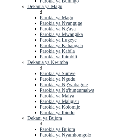
Parokia ya Buhingo
Dekania ya Magu
d
Parokia ya Magu
Parokia ya Nyanguge
Parokia ya Ng'aya
Parokia ya Mwangika
Parokia ya Lugeye
Parokia ya Kahangala
Parokia ya Kabila
Parokia ya Ihimbili
Dekania ya Kwimba
d
Parokia ya Sumve
Parokia ya Ngudu
Parokia ya Ng'wabagole
Parokia ya Ng'hungumalwa
Parokia ya Malya
Parokia ya Maligisu
Parokia ya Kolomije
Parokia ya Ibindo
Dekani ya Bujora
d
Parokia ya Bujora
Parokia ya Nyamhomgolo