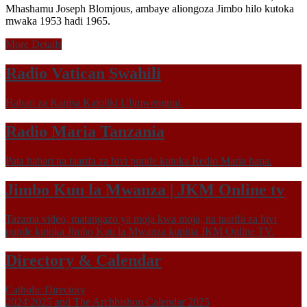
Mhashamu Joseph Blomjous, ambaye aliongoza Jimbo hilo kutoka
mwaka 1953 hadi 1965.
More Details
Radio Vatican Swahili
Habari za Kanisa Katoliki Ulimwenguni.
Radio Maria Tanzania
Pata habari na taarifa za hivi punde kutoka Redio Maria hapa.
Jimbo Kuu la Mwanza | JKM Online tv
Tazama video, matangazo ya moja kwa moja, na taarifa za hivi
punde kutoka Jimbo Kuu la Mwanza kupitia JKM Online TV.
Directory & Calendar
Catholic Directory
2024\2025 and The Archbishop Calendar 2025