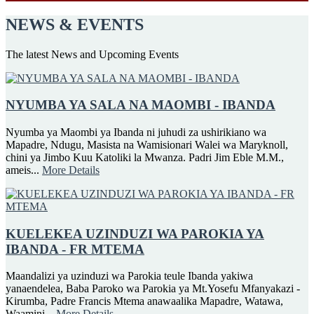
NEWS & EVENTS
The latest News and Upcoming Events
NYUMBA YA SALA NA MAOMBI - IBANDA
Nyumba ya Maombi ya Ibanda ni juhudi za ushirikiano wa
Mapadre, Ndugu, Masista na Wamisionari Walei wa Maryknoll,
chini ya Jimbo Kuu Katoliki la Mwanza. Padri Jim Eble M.M.,
ameis...
More Details
KUELEKEA UZINDUZI WA PAROKIA YA
IBANDA - FR MTEMA
Maandalizi ya uzinduzi wa Parokia teule Ibanda yakiwa
yanaendelea, Baba Paroko wa Parokia ya Mt.Yosefu Mfanyakazi -
Kirumba, Padre Francis Mtema anawaalika Mapadre, Watawa,
Waamini...
More Details