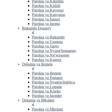
Parokia ya Kitumba
Parokia ya Kishili
Parokia ya Kayenze
Parokia ya Kanyama
Parokia ya Isanzu
Parokia ya Igoma
Bukumbi Deanery
d
Parokia ya Bukumbi
Parokia ya Usagara
Parokia ya Sanjo
Parokia ya Nyang'homango
Parokia ya Ng'wasonge
Parokia ya Kagera
Dekania ya Ilemela
d
Parokia ya Ilemela
Parokia ya Pasiansi
Parokia ya Nyamwilolelwa
Parokia ya Lumala
Parokia ya Kiseke
Parokia ya Igombe
Dekania ya Mkolani
d
Parokia ya Mkolani