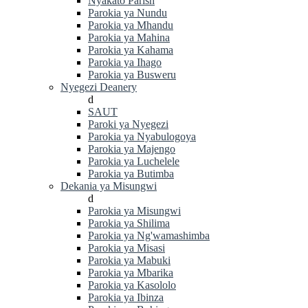
Nyakato Parish
Parokia ya Nundu
Parokia ya Mhandu
Parokia ya Mahina
Parokia ya Kahama
Parokia ya Ihago
Parokia ya Busweru
Nyegezi Deanery
d
SAUT
Paroki ya Nyegezi
Parokia ya Nyabulogoya
Parokia ya Majengo
Parokia ya Luchelele
Parokia ya Butimba
Dekania ya Misungwi
d
Parokia ya Misungwi
Parokia ya Shilima
Parokia ya Ng'wamashimba
Parokia ya Misasi
Parokia ya Mabuki
Parokia ya Mbarika
Parokia ya Kasololo
Parokia ya Ibinza