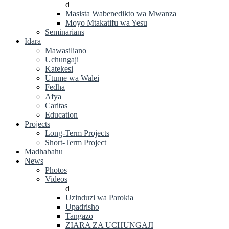
d
Masista Wabenedikto wa Mwanza
Moyo Mtakatifu wa Yesu
Seminarians
Idara
Mawasiliano
Uchungaji
Katekesi
Utume wa Walei
Fedha
Afya
Caritas
Education
Projects
Long-Term Projects
Short-Term Project
Madhabahu
News
Photos
Videos
d
Uzinduzi wa Parokia
Upadrisho
Tangazo
ZIARA ZA UCHUNGAJI