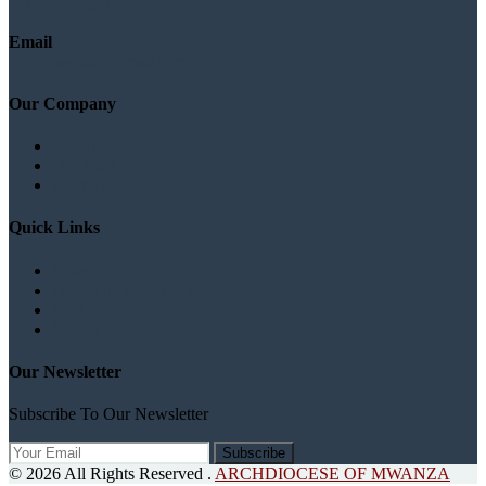
+255 769 523 036
Email
archmwanza@gmail.com
Our Company
About
Our Staff
Contact
Quick Links
News
Habari na Matukio yajayo
Photos
Videos
Our Newsletter
Subscribe To Our Newsletter
Subscribe
© 2026 All Rights Reserved .
ARCHDIOCESE OF MWANZA