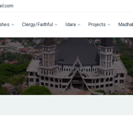
il.com
ishes
Clergy/Faithful
Idara
Projects
Madha