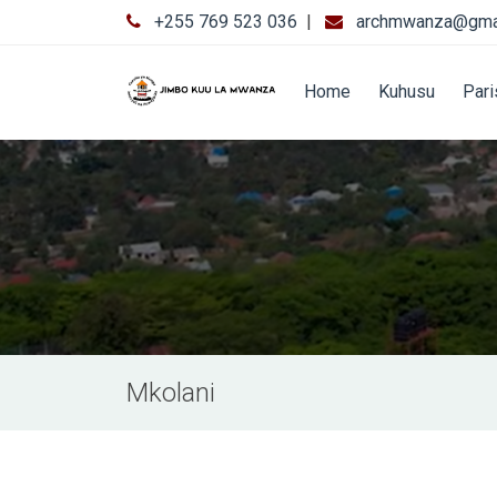
+255 769 523 036
|
archmwanza@gma
Home
Kuhusu
Par
Mkolani