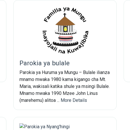
Parokia ya bulale
Parokia ya Huruma ya Mungu – Bulale ilianza
mnamo mwaka 1980 kama kigango cha Mt.
Subscribe Now
Maria, wakisali katika shule ya msingi Bulale.
Mnamo mwaka 1990 Mzee John Linus
(marehemu) alitoa ...
More Details
Sign up for our newsletter to receive the la
Email Address