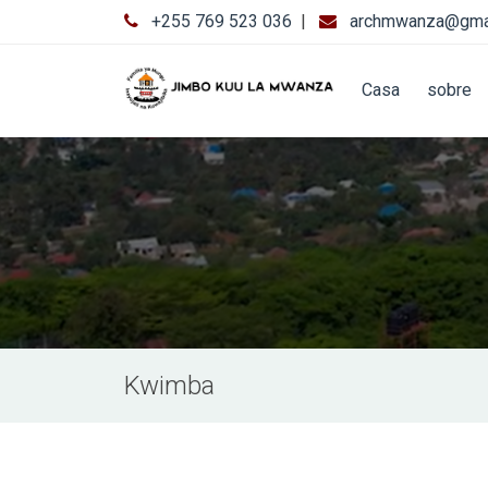
+255 769 523 036
|
archmwanza@gma
Casa
sobre
Kwimba