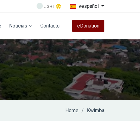
हespañol
LIGHT
e
Noticias
Contacto
eDonation
Home
Kwimba