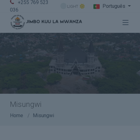
+255 769 523
Português
LIGHT
036
Misungwi
Home
Misungwi