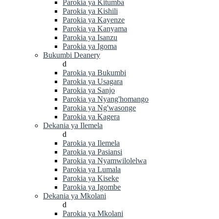
Parokia ya Kitumba
Parokia ya Kishili
Parokia ya Kayenze
Parokia ya Kanyama
Parokia ya Isanzu
Parokia ya Igoma
Bukumbi Deanery
d
Parokia ya Bukumbi
Parokia ya Usagara
Parokia ya Sanjo
Parokia ya Nyang'homango
Parokia ya Ng'wasonge
Parokia ya Kagera
Dekania ya Ilemela
d
Parokia ya Ilemela
Parokia ya Pasiansi
Parokia ya Nyamwilolelwa
Parokia ya Lumala
Parokia ya Kiseke
Parokia ya Igombe
Dekania ya Mkolani
d
Parokia ya Mkolani