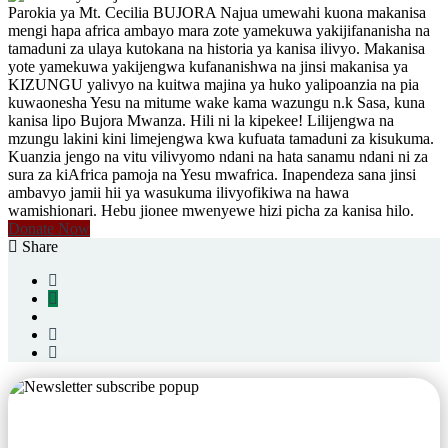
Parokia ya Mt. Cecilia BUJORA Najua umewahi kuona makanisa
mengi hapa africa ambayo mara zote yamekuwa yakijifananisha na
tamaduni za ulaya kutokana na historia ya kanisa ilivyo. Makanisa
yote yamekuwa yakijengwa kufananishwa na jinsi makanisa ya
KIZUNGU yalivyo na kuitwa majina ya huko yalipoanzia na pia
kuwaonesha Yesu na mitume wake kama wazungu n.k Sasa, kuna
kanisa lipo Bujora Mwanza. Hili ni la kipekee! Lilijengwa na
mzungu lakini kini limejengwa kwa kufuata tamaduni za kisukuma.
Kuanzia jengo na vitu vilivyomo ndani na hata sanamu ndani ni za
sura za kiAfrica pamoja na Yesu mwafrica. Inapendeza sana jinsi
ambavyo jamii hii ya wasukuma ilivyofikiwa na hawa
wamishionari. Hebu jionee mwenyewe hizi picha za kanisa hilo.
Donate Now
Share