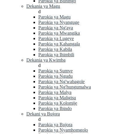
Parokia ya Buhingo
Dekania ya Magu
d
Parokia ya Magu
Parokia ya Nyanguge
Parokia ya Ng'aya
Parokia ya Mwangika
Parokia ya Lugeye
Parokia ya Kahangala
Parokia ya Kabila
Parokia ya Ihimbili
Dekania ya Kwimba
d
Parokia ya Sumve
Parokia ya Ngudu
Parokia ya Ng'wabagole
Parokia ya Ng'hungumalwa
Parokia ya Malya
Parokia ya Maligisu
Parokia ya Kolomije
Parokia ya Ibindo
Dekani ya Bujora
d
Parokia ya Bujora
Parokia ya Nyamhomgolo