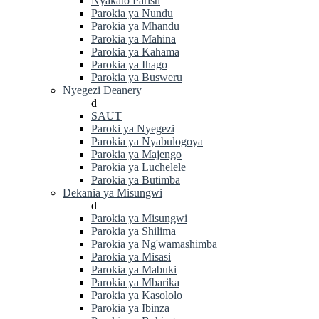
Nyakato Parish
Parokia ya Nundu
Parokia ya Mhandu
Parokia ya Mahina
Parokia ya Kahama
Parokia ya Ihago
Parokia ya Busweru
Nyegezi Deanery
d
SAUT
Paroki ya Nyegezi
Parokia ya Nyabulogoya
Parokia ya Majengo
Parokia ya Luchelele
Parokia ya Butimba
Dekania ya Misungwi
d
Parokia ya Misungwi
Parokia ya Shilima
Parokia ya Ng'wamashimba
Parokia ya Misasi
Parokia ya Mabuki
Parokia ya Mbarika
Parokia ya Kasololo
Parokia ya Ibinza