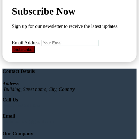
Subscribe Now
Sign up for our newsletter to receive the latest updates.
Email Address
Subscribe
Contact Details
Address
Building, Street name, City, Country
Call Us
+255 769 523 036
Email
archmwanza@gmail.com
Our Company