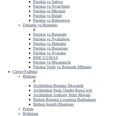
Parokia ya Sahwa
Parokia ya Nyag'hingi
Parokia ya Mkolani
Parokia ya Bulale
Parokia ya Buhongwa
Dekania ya Bugando
d
Parokia ya Bugando
Parokia ya Nyakahoja
Parokia ya Mabatini
Parokia ya Buzuruga
Parokia ya Nyasaka
BMC\CUHAS
Parokia ya Mwananchi
Parokia Teule ya Bugando Mlimani
Clergy/Faithful
Bishops
d
Archbishop Renatus Nkwande
Archbishop Yuda Thadei Ruwa’ichi
Archbishop Anthony Petro Mayala
Bishop Renatus Lwamosa Butibubage
Bishop Joseph Blomjous
Priests
Religious