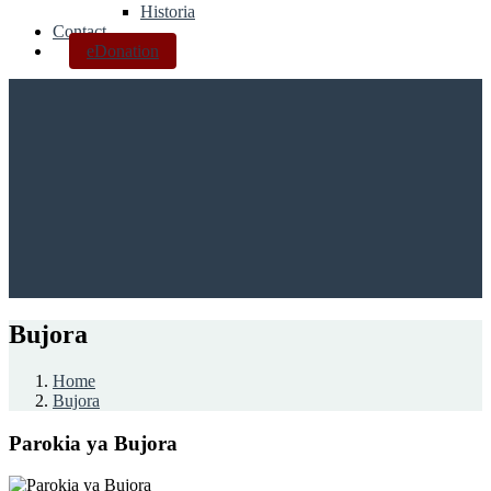
Historia
Contact
eDonation
Bujora
Home
Bujora
Parokia ya Bujora