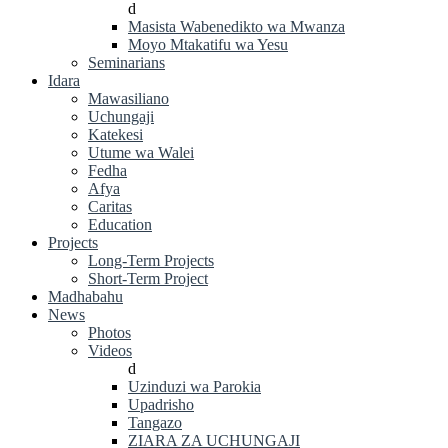
d
Masista Wabenedikto wa Mwanza
Moyo Mtakatifu wa Yesu
Seminarians
Idara
Mawasiliano
Uchungaji
Katekesi
Utume wa Walei
Fedha
Afya
Caritas
Education
Projects
Long-Term Projects
Short-Term Project
Madhabahu
News
Photos
Videos
d
Uzinduzi wa Parokia
Upadrisho
Tangazo
ZIARA ZA UCHUNGAJI