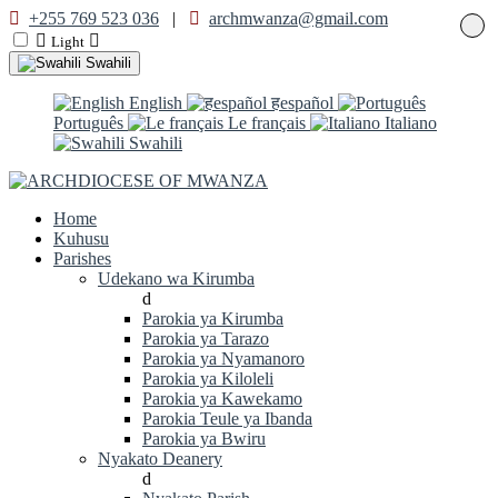
+255 769 523 036
|
archmwanza@gmail.com
Light
Swahili
English
हespañol
Português
Le français
Italiano
Swahili
Home
Kuhusu
Parishes
Udekano wa Kirumba
d
Parokia ya Kirumba
Parokia ya Tarazo
Parokia ya Nyamanoro
Parokia ya Kiloleli
Parokia ya Kawekamo
Parokia Teule ya Ibanda
Parokia ya Bwiru
Nyakato Deanery
d