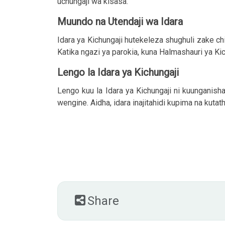
uchungaji wa kisasa.
Muundo na Utendaji wa Idara
Idara ya Kichungaji hutekeleza shughuli zake 
Katika ngazi ya parokia, kuna Halmashauri ya Ki
Lengo la Idara ya Kichungaji
Lengo kuu la Idara ya Kichungaji ni kuunganisha
wengine. Aidha, idara inajitahidi kupima na kuta
Share