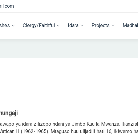
il.com
ishes
Clergy/Faithful
Idara
Projects
Madha
hungaji
awapo ya idara zilizopo ndani ya Jimbo Kuu la Mwanza. Ilianzi
ican II (1962-1965). Mtaguso huu ulijadili hati 16, ikiwemo h