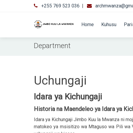
+255 769 523 036
|
archmwanza@gma
Home
Kuhusu
Par
Department
Uchungaji
Idara ya Kichungaji
Historia na Maendeleo ya Idara ya Kic
Idara ya Kichungaji Jimbo Kuu la Mwanza ni moj
matokeo ya msisitizo wa Mtaguso wa Pili wa Vat