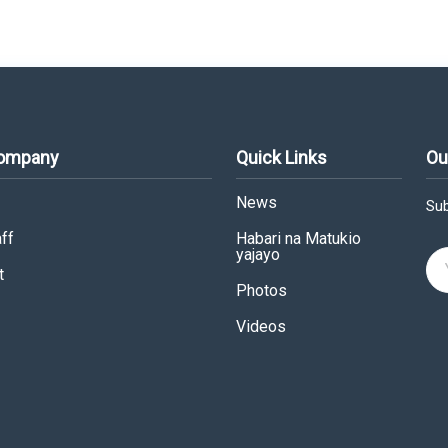
Company
Quick Links
Ou
News
Sub
ff
Habari na Matukio
yajayo
t
Photos
Videos