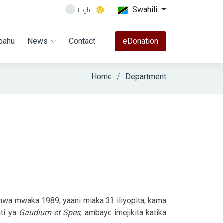
Swahili
Light
bahu
News
Contact
eDonation
Home
Department
shwa mwaka 1989, yaani miaka 33 iliyopita, kama
ati ya
Gaudium et Spes
, ambayo imejikita katika