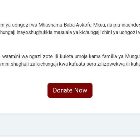
chini ya uongozi wa Mhashamu Baba Askofu Mkuu, na pia inaendes
chungaji inayoshughulikia masuala ya kichungaji chini ya uongozi
 waamini wa ngazi zote ili kuleta umoja kama familia ya Mungu. H
thmini shughuli za kichungaji kwa kufuata sera zilizowekwa ili kuh
Donate Now