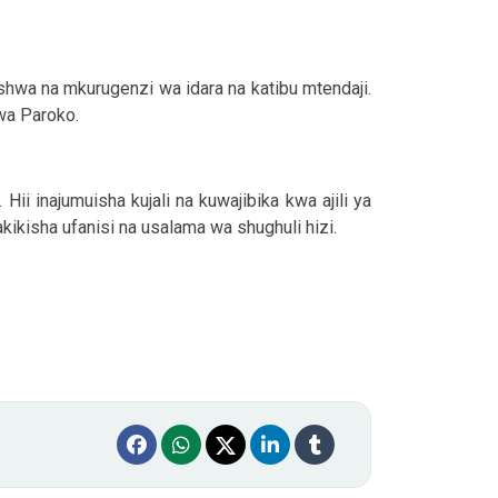
hwa na mkurugenzi wa idara na katibu mtendaji.
 wa Paroko.
ii inajumuisha kujali na kuwajibika kwa ajili ya
akikisha ufanisi na usalama wa shughuli hizi.