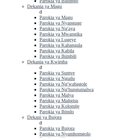
Parokia ya Buhingo
Dekania ya Magu
d
Parokia ya Magu
Parokia ya Nyanguge
Parokia ya Ng'aya
Parokia ya Mwangika
Parokia ya Lugeye
Parokia ya Kahangala
Parokia ya Kabila
Parokia ya Ihimbili
Dekania ya Kwimba
d
Parokia ya Sumve
Parokia ya Ngudu
Parokia ya Ng'wabagole
Parokia ya Ng'hungumalwa
Parokia ya Malya
Parokia ya Maligisu
Parokia ya Kolomije
Parokia ya Ibindo
Dekani ya Bujora
d
Parokia ya Bujora
Parokia ya Nyamhomgolo