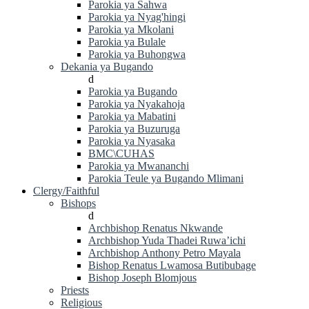
Parokia ya Sahwa
Parokia ya Nyag'hingi
Parokia ya Mkolani
Parokia ya Bulale
Parokia ya Buhongwa
Dekania ya Bugando
d
Parokia ya Bugando
Parokia ya Nyakahoja
Parokia ya Mabatini
Parokia ya Buzuruga
Parokia ya Nyasaka
BMC\CUHAS
Parokia ya Mwananchi
Parokia Teule ya Bugando Mlimani
Clergy/Faithful
Bishops
d
Archbishop Renatus Nkwande
Archbishop Yuda Thadei Ruwa’ichi
Archbishop Anthony Petro Mayala
Bishop Renatus Lwamosa Butibubage
Bishop Joseph Blomjous
Priests
Religious