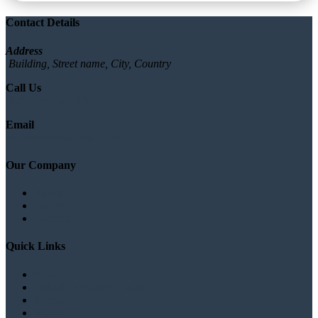
Contact Details
Address
Building, Street name, City, Country
Call Us
+255 769 523 036
Email
archmwanza@gmail.com
Our Company
About
Our Staff
Contact
Quick Links
News
Habari na Matukio yajayo
Photos
Videos