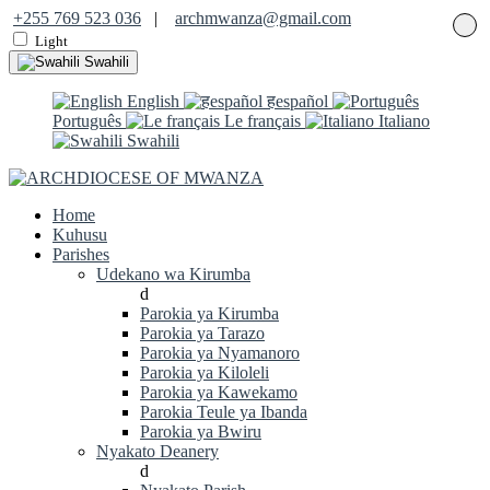
+255 769 523 036
|
archmwanza@gmail.com
Light
Swahili
English
हespañol
Português
Le français
Italiano
Swahili
Home
Kuhusu
Parishes
Udekano wa Kirumba
d
Parokia ya Kirumba
Parokia ya Tarazo
Parokia ya Nyamanoro
Parokia ya Kiloleli
Parokia ya Kawekamo
Parokia Teule ya Ibanda
Parokia ya Bwiru
Nyakato Deanery
d