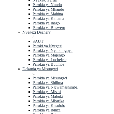
Nyakato Parish
Parokia ya Nundu
Parokia ya Mhandu
Parokia ya Mahina
Parokia ya Kahama
Parokia ya Ihago
Parokia ya Busweru
Nyegezi Deanery
d
SAUT
Paroki ya Nyegezi
Parokia ya Nyabulogoya
Parokia ya Majengo
Parokia ya Luchelele
Parokia ya Butimba
Dekania ya Misungwi
d
Parokia ya Misungwi
Parokia ya Shilima
Parokia ya Ng'wamashimba
Parokia ya Misasi
Parokia ya Mabuki
Parokia ya Mbarika
Parokia ya Kasololo
Parokia ya Ibinza