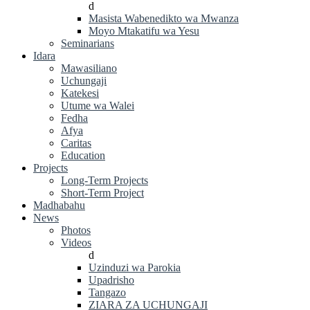
d
Masista Wabenedikto wa Mwanza
Moyo Mtakatifu wa Yesu
Seminarians
Idara
Mawasiliano
Uchungaji
Katekesi
Utume wa Walei
Fedha
Afya
Caritas
Education
Projects
Long-Term Projects
Short-Term Project
Madhabahu
News
Photos
Videos
d
Uzinduzi wa Parokia
Upadrisho
Tangazo
ZIARA ZA UCHUNGAJI