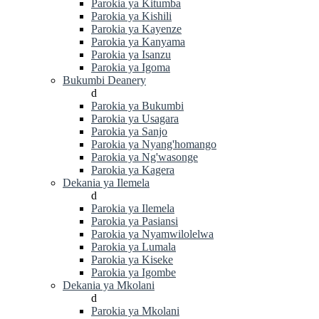
Parokia ya Kitumba
Parokia ya Kishili
Parokia ya Kayenze
Parokia ya Kanyama
Parokia ya Isanzu
Parokia ya Igoma
Bukumbi Deanery
d
Parokia ya Bukumbi
Parokia ya Usagara
Parokia ya Sanjo
Parokia ya Nyang'homango
Parokia ya Ng'wasonge
Parokia ya Kagera
Dekania ya Ilemela
d
Parokia ya Ilemela
Parokia ya Pasiansi
Parokia ya Nyamwilolelwa
Parokia ya Lumala
Parokia ya Kiseke
Parokia ya Igombe
Dekania ya Mkolani
d
Parokia ya Mkolani